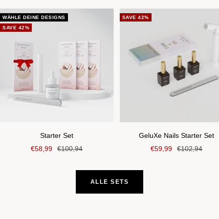
WÄHLE DEINE DESIGNS
SAVE 42%
SAVE 42%
Starter Set
GeluXe Nails Starter Set
Sale
Regular
Sale
Regular
€58,99
€100,94
€59,99
€102,94
price
price
price
price
ALLE SETS