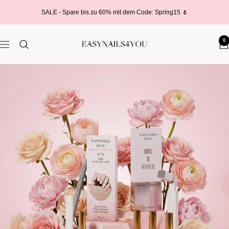
Skip
SALE - Spare bis zu 60% mit dem Code: Spring15 🌷
to
content
0
easynails4you.com
Navigation