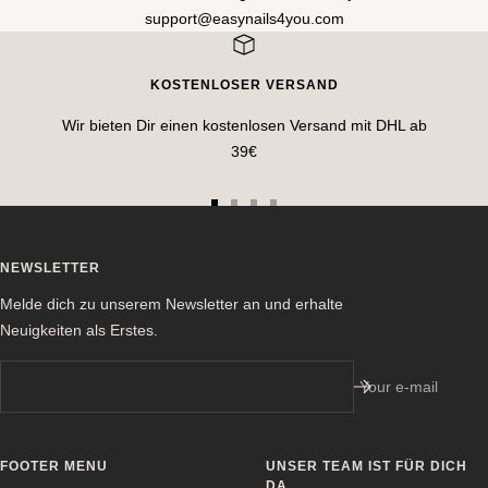
support@easynails4you.com
KOSTENLOSER VERSAND
Wir bieten Dir einen kostenlosen Versand mit DHL ab
39€
Go
Go
Go
Go
to
to
to
to
slide
slide
slide
slide
NEWSLETTER
1
2
3
4
Melde dich zu unserem Newsletter an und erhalte
Neuigkeiten als Erstes.
Your e-mail
FOOTER MENU
UNSER TEAM IST FÜR DICH
DA.