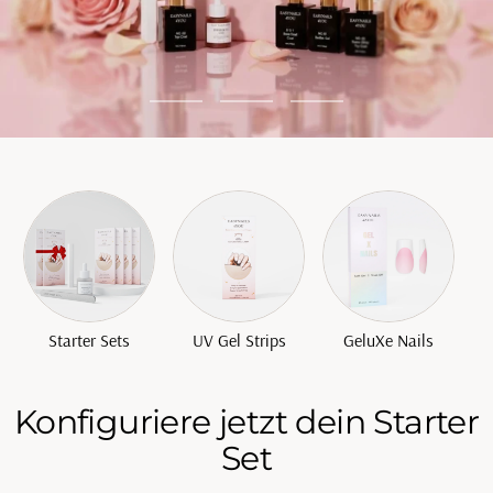
Go
Go
Go
to
to
to
slide
slide
slide
1
2
3
Starter Sets
UV Gel Strips
GeluXe Nails
Konfiguriere jetzt dein Starter
Set